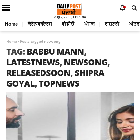
Aug 7, 2026, 11:34 pm
Home
ਕੋਰੋਨਾਵਾਇਰਸ
ਵੀਡੀਓ
ਪੰਜਾਬ
ਰਾਸ਼ਟਰੀ
ਅੰਤਰ
Home
Posts tagged newsong
TAG:
BABBU MANN
,
LATESTNEWS
,
NEWSONG
,
RELEASEDSOON
,
SHIPRA
GOYAL
,
TOPNEWS