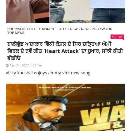
BOLLYWOOD
ENTERTAINMENT
LATEST NEWS
NEWS
POLLYWOOD
TOP NEWS
Like
ਬਾਲੀਵੁੱਡ ਅਦਾਕਾਰ ਵਿੱਕੀ ਕੌਸ਼ਲ ਦੇ ਸਿਰ ਚੜ੍ਹਿਆ ਐਮੀ
ਵਿਰਕ ਦੇ ਨਵੇਂ ਗੀਤ ‘Heart Attack’ ਦਾ ਬੁਖਾਰ, ਸਾਂਝੀ ਕੀਤੀ
ਵੀਡੀਓ
Apr 28, 2022 6:21 Pm
vicky kaushal enjoys ammy virk new song