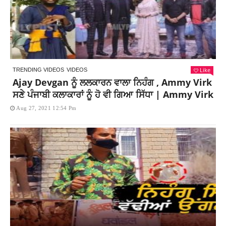
Like
TRENDING VIDEOS
VIDEOS
Ajay Devgan ਨੂੰ ਲਲਕਾਰਨ ਵਾਲਾ ਨਿਹੰਗ , Ammy Virk
ਸਣੇ ਪੰਜਾਬੀ ਕਲਾਕਾਰਾਂ ਨੂੰ ਹੋ ਵੀ ਗਿਆ ਸਿੱਧਾ | Ammy Virk
Aug 27, 2021 12:54 Pm