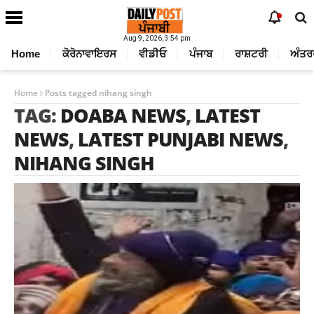
Aug 9, 2026, 3:54 pm
Home
ਕੋਰੋਨਾਵਾਇਰਸ
ਵੀਡੀਓ
ਪੰਜਾਬ
ਰਾਸ਼ਟਰੀ
ਅੰਤਰ
Home
Posts tagged nihang singh
TAG:
DOABA NEWS
,
LATEST
NEWS
,
LATEST PUNJABI NEWS
,
NIHANG SINGH