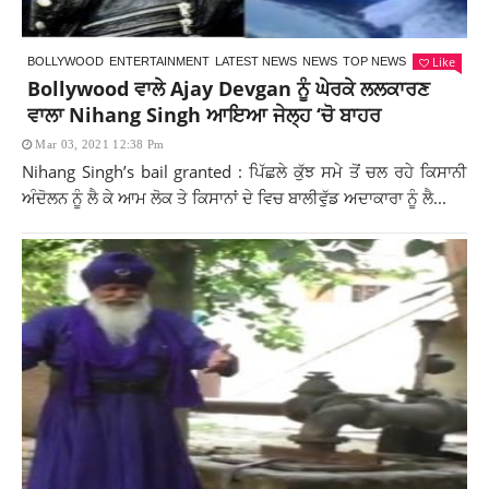
Like
BOLLYWOOD
ENTERTAINMENT
LATEST NEWS
NEWS
TOP NEWS
Bollywood ਵਾਲੇ Ajay Devgan ਨੂੰ ਘੇਰਕੇ ਲਲਕਾਰਣ
ਵਾਲਾ Nihang Singh ਆਇਆ ਜੇਲ੍ਹ ‘ਚੋ ਬਾਹਰ
Mar 03, 2021 12:38 Pm
Nihang Singh’s bail granted : ਪਿੱਛਲੇ ਕੁੱਝ ਸਮੇ ਤੋਂ ਚਲ ਰਹੇ ਕਿਸਾਨੀ
ਅੰਦੋਲਨ ਨੂੰ ਲੈ ਕੇ ਆਮ ਲੋਕ ਤੇ ਕਿਸਾਨਾਂ ਦੇ ਵਿਚ ਬਾਲੀਵੁੱਡ ਅਦਾਕਾਰਾ ਨੂੰ ਲੈ...