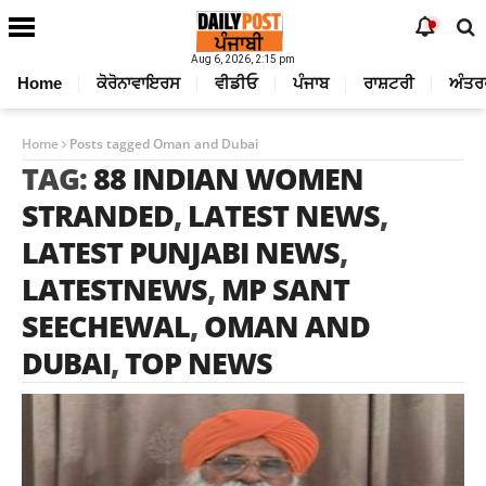
Aug 6, 2026, 2:15 pm
Home
ਕੋਰੋਨਾਵਾਇਰਸ
ਵੀਡੀਓ
ਪੰਜਾਬ
ਰਾਸ਼ਟਰੀ
ਅੰਤਰ
Home
Posts tagged Oman and Dubai
TAG:
88 INDIAN WOMEN
STRANDED
,
LATEST NEWS
,
LATEST PUNJABI NEWS
,
LATESTNEWS
,
MP SANT
SEECHEWAL
,
OMAN AND
DUBAI
,
TOP NEWS