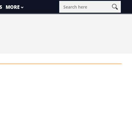
S
MORE