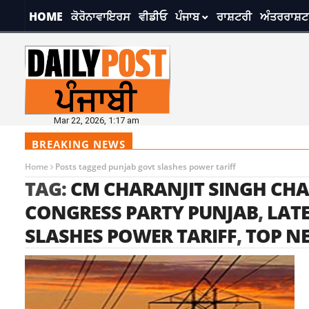
HOME
ਕੋਰੋਨਾਵਾਇਰਸ
ਵੀਡੀਓ
ਪੰਜਾਬ
ਰਾਸ਼ਟਰੀ
ਅੰਤਰਰਾਸ਼ਟ
Mar 22, 2026, 1:17 am
BREAKING NEWS
Home
Posts tagged punjab govt slashes power tariff
TAG:
CM CHARANJIT SINGH CH
CONGRESS PARTY PUNJAB
,
LAT
SLASHES POWER TARIFF
,
TOP N