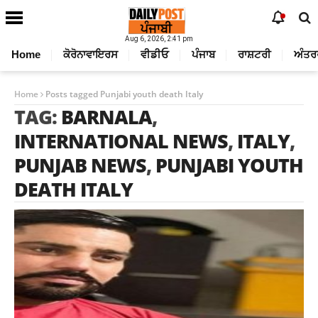
Aug 6, 2026, 2:41 pm
Home
ਕੋਰੋਨਾਵਾਇਰਸ
ਵੀਡੀਓ
ਪੰਜਾਬ
ਰਾਸ਼ਟਰੀ
ਅੰਤਰ
Home
Posts tagged Punjabi youth death Italy
TAG:
BARNALA
,
INTERNATIONAL NEWS
,
ITALY
,
PUNJAB NEWS
,
PUNJABI YOUTH
DEATH ITALY