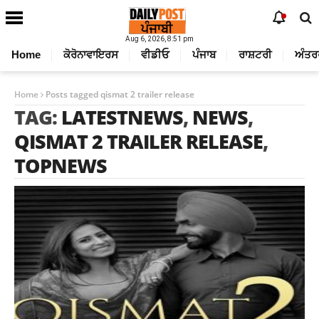
Aug 6, 2026, 8:51 pm
Home
ਕੋਰੋਨਾਵਾਇਰਸ
ਵੀਡੀਓ
ਪੰਜਾਬ
ਰਾਸ਼ਟਰੀ
ਅੰਤਰ
Home
Posts tagged qismat 2 trailer release
TAG:
LATESTNEWS
,
NEWS
,
QISMAT 2 TRAILER RELEASE
,
TOPNEWS