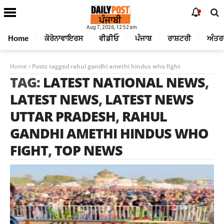
Aug 7, 2026, 12:52 am
Home
ਕੋਰੋਨਾਵਾਇਰਸ
ਵੀਡੀਓ
ਪੰਜਾਬ
ਰਾਸ਼ਟਰੀ
ਅੰਤਰ
Home
Posts tagged rahul gandhi amethi hindus who fight
TAG:
LATEST NATIONAL NEWS
,
LATEST NEWS
,
LATEST NEWS
UTTAR PRADESH
,
RAHUL
GANDHI AMETHI HINDUS WHO
FIGHT
,
TOP NEWS