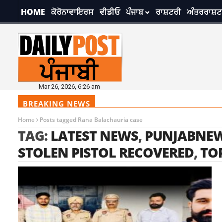
HOME
ਕੋਰੋਨਾਵਾਇਰਸ
ਵੀਡੀਓ
ਪੰਜਾਬ
ਰਾਸ਼ਟਰੀ
ਅੰਤਰਰਾਸ਼ਟ
Mar 26, 2026, 6:26 am
BREAKING NEWS
Home
Posts tagged Rana Balachauria case
TAG:
LATEST NEWS
,
PUNJABNE
STOLEN PISTOL RECOVERED
,
TO