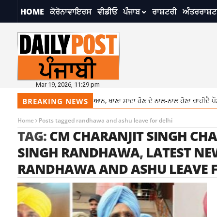
HOME
ਕੋਰੋਨਾਵਾਇਰਸ
ਵੀਡੀਓ
ਪੰਜਾਬ
ਰਾਸ਼ਟਰੀ
ਅੰਤਰਰਾਸ਼ਟ
Mar 19, 2026, 11:29 pm
ਨਰਾਤਿਆਂ ਵਿਚ ਰੱਖੋ ਡਾਇਟ ਦਾ ਧਿਆਨ, ਖਾਣਾ ਸਾਦਾ ਹੋਣ ਦੇ ਨਾਲ-ਨਾਲ ਹੋਣਾ ਚਾਹੀਦੈ ਪੌਸ਼
BREAKING NEWS
Home
Posts tagged randhawa and ashu leave for delhi
TAG:
CM CHARANJIT SINGH CH
SINGH RANDHAWA
,
LATEST NE
RANDHAWA AND ASHU LEAVE F