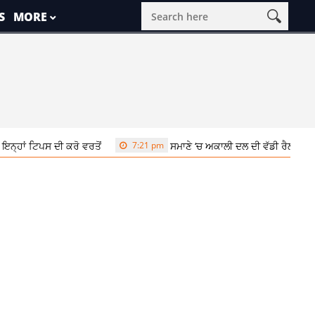
S
MORE
ਹਾਂ ਟਿਪਸ ਦੀ ਕਰੋ ਵਰਤੋਂ
7:21 pm
ਸਮਾਣੇ ‘ਚ ਅਕਾਲੀ ਦਲ ਦੀ ਵੱਡੀ ਰੈਲੀ, ਸੁਖ