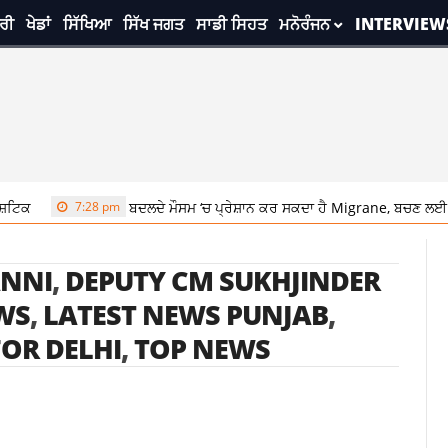
ਰੀ
ਖੇਡਾਂ
ਸਿੱਖਿਆ
ਸਿੱਖ ਜਗਤ
ਸਾਡੀ ਸਿਹਤ
ਮਨੋਰੰਜਨ
INTERVIEW
ਟਿਕ
7:28 pm
ਬਦਲਦੇ ਮੌਸਮ ‘ਚ ਪ੍ਰੇਸ਼ਾਨ ਕਰ ਸਕਦਾ ਹੈ Migrane, ਬਚਣ ਲਈ ਇਨ੍
ANNI
,
DEPUTY CM SUKHJINDER
WS
,
LATEST NEWS PUNJAB
,
OR DELHI
,
TOP NEWS