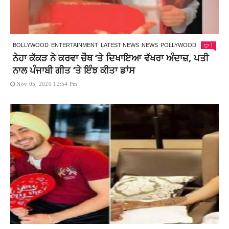
1
BOLLYWOOD
ENTERTAINMENT
LATEST NEWS
NEWS
POLLYWOOD
ਨੇਹਾ ਕੱਕੜ ਨੇ ਕਰਵਾ ਚੌਥ ‘ਤੇ ਦਿਖਾਇਆ ਵੱਖਰਾ ਅੰਦਾਜ਼, ਪਤੀ
ਨਾਲ ਪੰਜਾਬੀ ਗੀਤ ‘ਤੇ ਇੰਝ ਕੀਤਾ ਡਾਂਸ
Nov 05, 2020 12:54 Pm