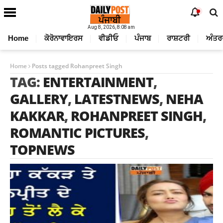
Aug 8, 2026, 8:08 am
Home
ਕੋਰੋਨਾਵਾਇਰਸ
ਵੀਡੀਓ
ਪੰਜਾਬ
ਰਾਸ਼ਟਰੀ
ਅੰਤਰ
Home
Posts tagged Rohanpreet Singh
TAG:
ENTERTAINMENT
,
GALLERY
,
LATESTNEWS
,
NEHA
KAKKAR
,
ROHANPREET SINGH
,
ROMANTIC PICTURES
,
TOPNEWS