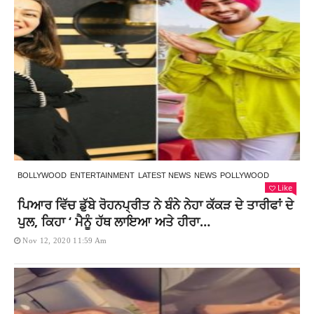
BOLLYWOOD
ENTERTAINMENT
LATEST NEWS
NEWS
POLLYWOOD
Like
ਪਿਆਰ ਵਿੱਚ ਡੁੱਬੇ ਰੋਹਨਪ੍ਰੀਤ ਨੇ ਬੰਨੇ ਨੇਹਾ ਕੱਕੜ ਦੇ ਤਾਰੀਫਾਂ ਦੇ
ਪੁਲ, ਕਿਹਾ ‘ ਮੈਨੂੰ ਹੱਥ ਲਾਇਆ ਅਤੇ ਹੀਰਾ…
Nov 12, 2020 11:59 Am