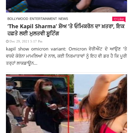
Like
BOLLYWOOD
ENTERTAINMENT
NEWS
‘The Kapil Sharma’ ਸ਼ੋਅ ‘ਤੇ ਓਮਿਕਰੋਨ ਦਾ ਖ਼ਤਰਾ, ਇਕ
ਹਫ਼ਤੇ ਲਈ ਮੁਲਤਵੀ ਸ਼ੂਟਿੰਗ
Dec 29, 2021 5:17 Pm
kapil show omicron variant: Omicron ਵੇਰੀਐਂਟ ਦੇ ਆਉਣ ‘ਤੇ
ਵਧਦੇ ਕੋਰੋਨਾ ਮਾਮਲਿਆਂ ਦੇ ਨਾਲ, ਕਈ ਨਿਰਮਾਤਾਵਾਂ ਨੂੰ ਇਹ ਵੀ ਡਰ ਹੈ ਕਿ ਪੂਰੀ
ਤਰ੍ਹਾਂ ਲਾਕਡਾਊਨ...