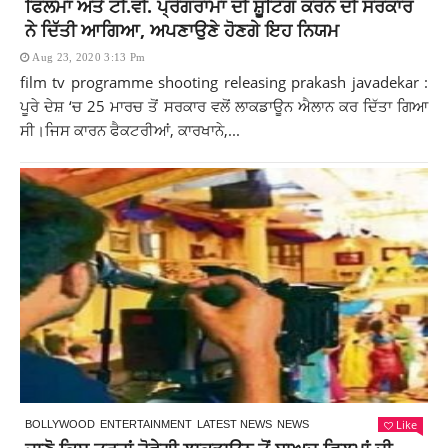
ਫਿਲਮਾਂ ਅਤੇ ਟੀ.ਵੀ. ਪ੍ਰੋਗਰਾਮਾਂ ਦੀ ਸ਼ੁੂਟਿੰਗ ਕਰਨ ਦੀ ਸਰਕਾਰ
ਨੇ ਦਿੱਤੀ ਆਗਿਆ, ਅਪਣਾਉਣੇ ਹੋਣਗੇ ਇਹ ਨਿਯਮ
Aug 23, 2020 3:13 Pm
film tv programme shooting releasing prakash javadekar :
ਪੂਰੇ ਦੇਸ਼ ‘ਚ 25 ਮਾਰਚ ਤੋਂ ਸਰਕਾਰ ਵਲੋਂ ਲਾਕਡਾਊਨ ਐਲਾਨ ਕਰ ਦਿੱਤਾ ਗਿਆ
ਸੀ।ਜਿਸ ਕਾਰਨ ਫੈਕਟਰੀਆਂ, ਕਾਰਖਾਨੇ,...
Like
BOLLYWOOD
ENTERTAINMENT
LATEST NEWS
NEWS