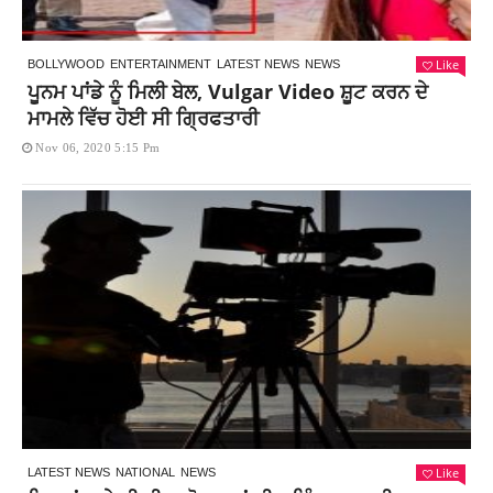
Like
BOLLYWOOD
ENTERTAINMENT
LATEST NEWS
NEWS
ਪੂਨਮ ਪਾਂਡੇ ਨੂੰ ਮਿਲੀ ਬੇਲ, Vulgar Video ਸ਼ੂਟ ਕਰਨ ਦੇ
ਮਾਮਲੇ ਵਿੱਚ ਹੋਈ ਸੀ ਗ੍ਰਿਫਤਾਰੀ
Nov 06, 2020 5:15 Pm
Like
LATEST NEWS
NATIONAL
NEWS