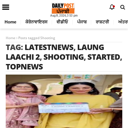
Aug 8, 2026, 3:53 pm
Home
ਕੋਰੋਨਾਵਾਇਰਸ
ਵੀਡੀਓ
ਪੰਜਾਬ
ਰਾਸ਼ਟਰੀ
ਅੰਤਰ
Home
Posts tagged Shooting
TAG:
LATESTNEWS
,
LAUNG
LAACHI 2
,
SHOOTING
,
STARTED
,
TOPNEWS