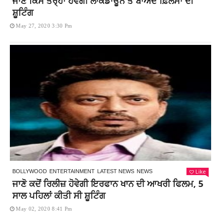
ਜਾਣੋ ਕਿਸ ਤਰ੍ਹਾਂ ਹੋਵੇਗੀ ਲਾਕਡਾਊਨ ਤੋਂ ਬਾਅਦ ਫ਼ਿਲਮਾਂ ਦੀ
ਸ਼ੂਟਿੰਗ
May 27, 2020 3:30 Pm
Like
BOLLYWOOD
ENTERTAINMENT
LATEST NEWS
NEWS
ਜਾਣੋ ਕਦੋਂ ਰਿਲੀਜ਼ ਹੋਵੇਗੀ ਇਰਫਾਨ ਖਾਨ ਦੀ ਆਖਰੀ ਫਿਲਮ, 5
ਸਾਲ ਪਹਿਲਾਂ ਕੀਤੀ ਸੀ ਸ਼ੂਟਿੰਗ
May 02, 2020 8:41 Pm