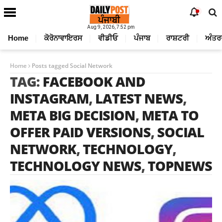
Aug 9, 2026, 7:52 pm
Home
ਕੋਰੋਨਾਵਾਇਰਸ
ਵੀਡੀਓ
ਪੰਜਾਬ
ਰਾਸ਼ਟਰੀ
ਅੰਤਰ
Home
Posts tagged Social Network
TAG:
FACEBOOK AND
INSTAGRAM
,
LATEST NEWS
,
META BIG DECISION
,
META TO
OFFER PAID VERSIONS
,
SOCIAL
NETWORK
,
TECHNOLOGY
,
TECHNOLOGY NEWS
,
TOPNEWS