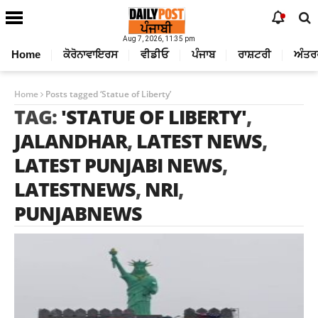
Aug 7, 2026, 11:35 pm
Home
ਕੋਰੋਨਾਵਾਇਰਸ
ਵੀਡੀਓ
ਪੰਜਾਬ
ਰਾਸ਼ਟਰੀ
ਅੰਤਰ
Home
Posts tagged ‘Statue of Liberty’
TAG:
'STATUE OF LIBERTY'
,
JALANDHAR
,
LATEST NEWS
,
LATEST PUNJABI NEWS
,
LATESTNEWS
,
NRI
,
PUNJABNEWS