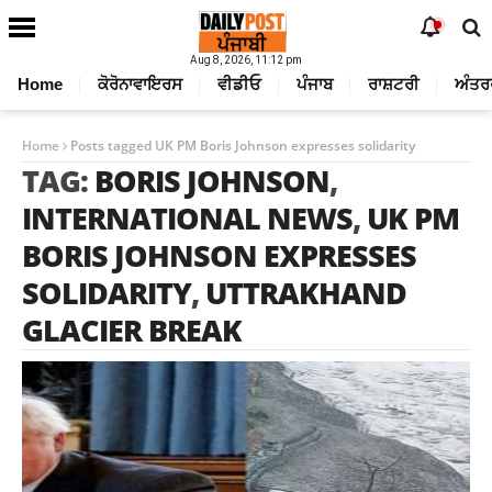
Aug 8, 2026, 11:12 pm
Home
ਕੋਰੋਨਾਵਾਇਰਸ
ਵੀਡੀਓ
ਪੰਜਾਬ
ਰਾਸ਼ਟਰੀ
ਅੰਤਰ
Home
Posts tagged UK PM Boris Johnson expresses solidarity
TAG:
BORIS JOHNSON
,
INTERNATIONAL NEWS
,
UK PM
BORIS JOHNSON EXPRESSES
SOLIDARITY
,
UTTRAKHAND
GLACIER BREAK