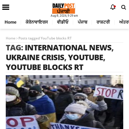
Aug 8, 2026, 9:29 am
Home
ਕੋਰੋਨਾਵਾਇਰਸ
ਵੀਡੀਓ
ਪੰਜਾਬ
ਰਾਸ਼ਟਰੀ
ਅੰਤਰ
Home
Posts tagged YouTube blocks RT
TAG:
INTERNATIONAL NEWS
,
UKRAINE CRISIS
,
YOUTUBE
,
YOUTUBE BLOCKS RT