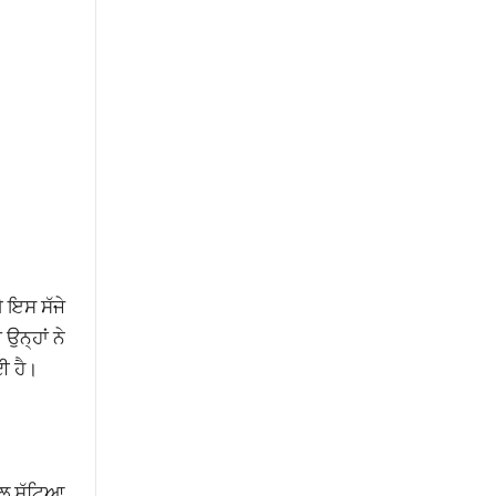
ੇ ਇਸ ਸੱਜੇ
ਉਨ੍ਹਾਂ ਨੇ
ਈ ਹੈ।
ੱਲ ਸੁੱਟਿਆ