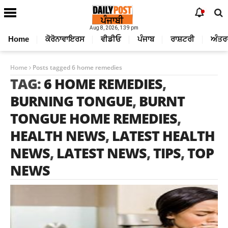
Aug 8, 2026, 1:39 pm
Home
ਕੋਰੋਨਾਵਾਇਰਸ
ਵੀਡੀਓ
ਪੰਜਾਬ
ਰਾਸ਼ਟਰੀ
ਅੰਤਰ
Home
Posts tagged 6 home remedies
TAG:
6 HOME REMEDIES
,
BURNING TONGUE
,
BURNT
TONGUE HOME REMEDIES
,
HEALTH NEWS
,
LATEST HEALTH
NEWS
,
LATEST NEWS
,
TIPS
,
TOP
NEWS