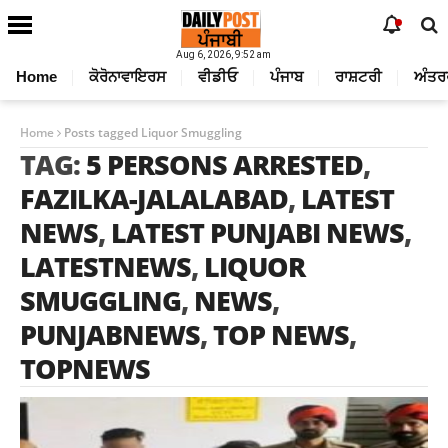
Aug 6, 2026, 9:52 am
Home
ਕੋਰੋਨਾਵਾਇਰਸ
ਵੀਡੀਓ
ਪੰਜਾਬ
ਰਾਸ਼ਟਰੀ
ਅੰਤਰ
Home
Posts tagged Liquor Smuggling
TAG:
5 PERSONS ARRESTED
,
FAZILKA-JALALABAD
,
LATEST
NEWS
,
LATEST PUNJABI NEWS
,
LATESTNEWS
,
LIQUOR
SMUGGLING
,
NEWS
,
PUNJABNEWS
,
TOP NEWS
,
TOPNEWS