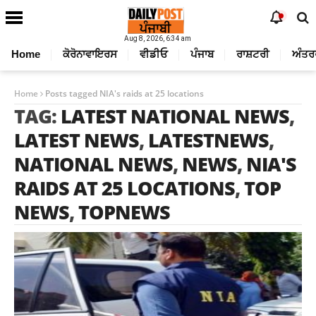
Aug 8, 2026, 6:34 am
Home
ਕੋਰੋਨਾਵਾਇਰਸ
ਵੀਡੀਓ
ਪੰਜਾਬ
ਰਾਸ਼ਟਰੀ
ਅੰਤਰ
Home
Posts tagged NIA's raids at 25 locations
TAG:
LATEST NATIONAL NEWS
,
LATEST NEWS
,
LATESTNEWS
,
NATIONAL NEWS
,
NEWS
,
NIA'S
RAIDS AT 25 LOCATIONS
,
TOP
NEWS
,
TOPNEWS