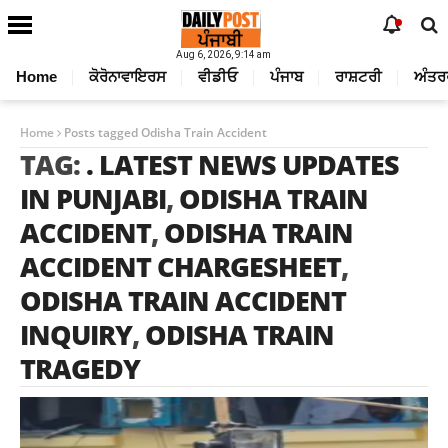
Aug 6, 2026, 9:14 am
Home
ਕੋਰੋਨਾਵਾਇਰਸ
ਵੀਡੀਓ
ਪੰਜਾਬ
ਰਾਸ਼ਟਰੀ
ਅੰਤਰ
Home
Posts tagged Odisha Train Accident
TAG:
. LATEST NEWS UPDATES
IN PUNJABI
,
ODISHA TRAIN
ACCIDENT
,
ODISHA TRAIN
ACCIDENT CHARGESHEET
,
ODISHA TRAIN ACCIDENT
INQUIRY
,
ODISHA TRAIN
TRAGEDY