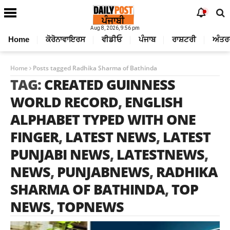
Aug 8, 2026, 9:56 pm
Home
ਕੋਰੋਨਾਵਾਇਰਸ
ਵੀਡੀਓ
ਪੰਜਾਬ
ਰਾਸ਼ਟਰੀ
ਅੰਤਰ
Home
Posts tagged Radhika Sharma of Bathinda
TAG:
CREATED GUINNESS
WORLD RECORD
,
ENGLISH
ALPHABET TYPED WITH ONE
FINGER
,
LATEST NEWS
,
LATEST
PUNJABI NEWS
,
LATESTNEWS
,
NEWS
,
PUNJABNEWS
,
RADHIKA
SHARMA OF BATHINDA
,
TOP
NEWS
,
TOPNEWS