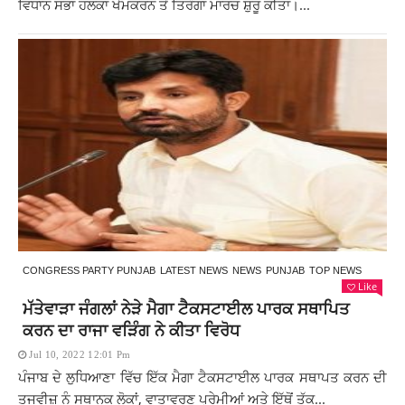
ਵਿਧਾਨ ਸਭਾ ਹਲਕਾ ਖੇਮਕਰਨ ਤੋਂ ਤਿਰੰਗਾ ਮਾਰਚ ਸ਼ੁਰੂ ਕੀਤਾ।...
CONGRESS PARTY PUNJAB
LATEST NEWS
NEWS
PUNJAB
TOP NEWS
Like
ਮੱਤੇਵਾੜਾ ਜੰਗਲਾਂ ਨੇੜੇ ਮੈਗਾ ਟੈਕਸਟਾਈਲ ਪਾਰਕ ਸਥਾਪਿਤ
ਕਰਨ ਦਾ ਰਾਜਾ ਵੜਿੰਗ ਨੇ ਕੀਤਾ ਵਿਰੋਧ
Jul 10, 2022 12:01 Pm
ਪੰਜਾਬ ਦੇ ਲੁਧਿਆਣਾ ਵਿੱਚ ਇੱਕ ਮੈਗਾ ਟੈਕਸਟਾਈਲ ਪਾਰਕ ਸਥਾਪਤ ਕਰਨ ਦੀ
ਤਜਵੀਜ਼ ਨੂੰ ਸਥਾਨਕ ਲੋਕਾਂ, ਵਾਤਾਵਰਣ ਪ੍ਰੇਮੀਆਂ ਅਤੇ ਇੱਥੋਂ ਤੱਕ...