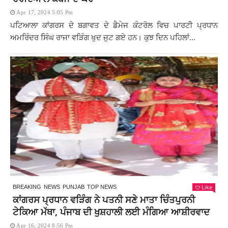
Apr 17, 2024 5:05 Pm
ਪਟਿਆਲਾ ਕਾਂਗਰਸ ਦੇ ਬਗਾਵਤ ਦੇ ਡੈਮੇਜ ਕੰਟਰੋਲ ਵਿਚ ਪਾਰਟੀ ਪ੍ਰਧਾਨ
ਅਮਰਿੰਦਰ ਸਿੰਘ ਰਾਜਾ ਵੜਿੰਗ ਖੁਦ ਜੁਟ ਗਏ ਹਨ। ਕੁਝ ਦਿਨ ਪਹਿਲਾਂ...
Like
BREAKING
NEWS
PUNJAB
TOP NEWS
ਕਾਂਗਰਸ ਪ੍ਰਧਾਨ ਵੜਿੰਗ ਨੇ ਪਤਨੀ ਸਣੇ ਮਾਤਾ ਚਿੰਤਪੁਰਨੀ
ਟੇਕਿਆ ਮੱਥਾ, ਪੰਜਾਬ ਦੀ ਖੁਸ਼ਹਾਲੀ ਲਈ ਮੰਗਿਆ ਆਸ਼ੀਰਵਾਦ
Apr 16, 2024 8:56 Pm