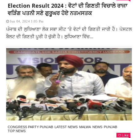
Election Result 2024 : ਵੋਟਾਂ ਦੀ ਗਿਣਤੀ ਵਿਚਾਲੇ ਰਾਜਾ
ਵੜਿੰਗ ਪਤਨੀ ਸਣੇ ਗੁਰੂਘਰ ਹੋਏ ਨਤਮਸਤਕ
Jun 04, 2024 1:05 Pm
ਪੰਜਾਬ ਦੀ ਲੁਧਿਆਣਾ ਲੋਕ ਸਭਾ ਸੀਟ ‘ਤੇ ਵੋਟਾਂ ਦੀ ਗਿਣਤੀ ਜਾਰੀ ਹੈ। ਪੋਸਟਲ
ਬੈਲਟ ਦੀ ਗਿਣਤੀ ਪੂਰੀ ਹੋ ਚੁੱਕੀ ਹੈ। ਲੁਧਿਆਣਾ ਵਿੱਚ...
CONGRESS PARTY PUNJAB
LATEST NEWS
MALWA
NEWS
PUNJAB
TOP NEWS
Like