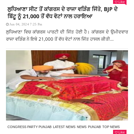
Like
ਲੁਧਿਆਣਾ ਸੀਟ ਤੋਂ ਕਾਂਗਰਸ ਦੇ ਰਾਜਾ ਵੜਿੰਗ ਜਿੱਤੇ, BJP ਦੇ
ਬਿੱਟੂ ਨੂੰ 21,000 ਤੋਂ ਵੱਧ ਵੋਟਾਂ ਨਾਲ ਹਰਾਇਆ
Jun 04, 2024 7:25 Pm
ਲੁਧਿਆਣਾ ਵਿਚ ਕਾਂਗਰਸ ਪਾਰਟੀ ਦੀ ਜਿੱਤ ਹੋਈ ਹੈ। ਕਾਂਗਰਸ ਦੇ ਉਮੀਦਵਾਰ
ਰਾਜਾ ਵੜਿੰਗ ਨੇ ਇਥੇ 21,000 ਤੋਂ ਵੱਧ ਵੋਟਾਂ ਨਾਲ ਜਿੱਤ ਹਾਸਲ ਕੀਤੀ...
CONGRESS PARTY PUNJAB
LATEST NEWS
NEWS
PUNJAB
TOP NEWS
Like