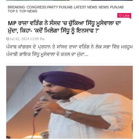
BREAKING
CONGRESS PARTY PUNJAB
LATEST NEWS
NEWS
PUNJAB
TOP 5
TOP NEWS
Like
MP ਰਾਜਾ ਵੜਿੰਗ ਨੇ ਸੰਸਦ ‘ਚ ਚੁੱਕਿਆ ਸਿੱਧੂ ਮੂਸੇਵਾਲਾ ਦਾ
ਮੁੱਦਾ, ਕਿਹਾ- ‘ਕਦੋਂ ਮਿਲੇਗਾ ਸਿੱਧੂ ਨੂੰ ਇਨਸਾਫ ?’
Jul 02, 2024 12:09 Pm
ਪੰਜਾਬ ਕਾਂਗਰਸ ਦੇ ਪ੍ਰਧਾਨ ਤੇ ਸਾਂਸਦ ਰਾਜਾ ਵੜਿੰਗ ਨੇ ਲੋਕ ਸਭਾ ਵਿੱਚ ਮਰਹੂਮ
ਪੰਜਾਬੀ ਗਾਇਕ ਸਿੱਧੂ ਮੂਸੇਵਾਲਾ ਦੇ ਕਤਲ ਦਾ ਮੁੱਦਾ...