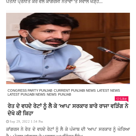
ਪਤਨੀ ਪ੍ਰਨੀਤ ਕੌਰ ਵੱਲੋਂ ਕਾਂਗਰਸੀ ਨੇਤਾਵਾਂ ‘ਤੇ ਸਵਾਲ ਖੜ੍ਹੇ...
CONGRESS PARTY PUNJAB
CURRENT PUNJABI NEWS
LATEST NEWS
LATEST PUNJABI NEWS
NEWS
PUNJAB
Like
ਰੇਤ ਦੇ ਵਧਦੇ ਰੇਟਾਂ ਨੂੰ ਲੈ ਕੇ ‘ਆਪ’ ਸਰਕਾਰ ਬਾਰੇ ਰਾਜਾ ਵੜਿੰਗ ਨੇ
ਦੇਖੋ ਕੀ ਕਿਹਾ
Sep 29, 2022 1:54 Pm
ਕਾਂਗਰਸ ਨੇ ਰੇਤ ਦੇ ਵਧਦੇ ਰੇਟਾਂ ਨੂੰ ਲੈ ਕੇ ਪੰਜਾਬ ਦੀ ‘ਆਪ’ ਸਰਕਾਰ ਨੂੰ ਘੇਰਿਆ