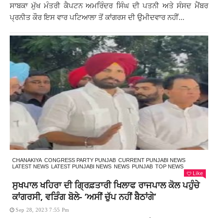
ਸਾਬਕਾ ਮੁੱਖ ਮੰਤਰੀ ਕੈਪਟਨ ਅਮਰਿੰਦਰ ਸਿੰਘ ਦੀ ਪਤਨੀ ਅਤੇ ਸੰਸਦ ਮੈਂਬਰ
ਪ੍ਰਨੀਤ ਕੌਰ ਇਸ ਵਾਰ ਪਟਿਆਲਾ ਤੋਂ ਕਾਂਗਰਸ ਦੀ ਉਮੀਦਵਾਰ ਨਹੀਂ...
CHANAKIYA
CONGRESS PARTY PUNJAB
CURRENT PUNJABI NEWS
LATEST NEWS
LATEST PUNJABI NEWS
NEWS
PUNJAB
TOP NEWS
Like
ਸੁਖਪਾਲ ਖਹਿਰਾ ਦੀ ਗ੍ਰਿਫ਼ਤਾਰੀ ਖਿਲਾਫ ਰਾਜਪਾਲ ਕੋਲ ਪਹੁੰਚੇ
ਕਾਂਗਰਸੀ, ਵੜਿੰਗ ਬੋਲੇ- ‘ਅਸੀਂ ਚੁੱਪ ਨਹੀਂ ਬੈਠਾਂਗੇ’
Sep 28, 2023 7:55 Pm