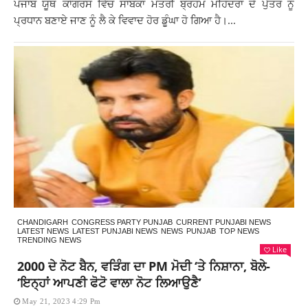
ਪੰਜਾਬ ਯੂਥ ਕਾਂਗਰਸ ਵਿੱਚ ਸਾਬਕਾ ਮੰਤਰੀ ਬ੍ਰਹਮ ਮਹਿੰਦਰਾ ਦੇ ਪੁੱਤਰ ਨੂੰ
ਪ੍ਰਧਾਨ ਬਣਾਏ ਜਾਣ ਨੂੰ ਲੈ ਕੇ ਵਿਵਾਦ ਹੋਰ ਡੂੰਘਾ ਹੋ ਗਿਆ ਹੈ।...
CHANDIGARH
CONGRESS PARTY PUNJAB
CURRENT PUNJABI NEWS
LATEST NEWS
LATEST PUNJABI NEWS
NEWS
PUNJAB
TOP NEWS
TRENDING NEWS
Like
2000 ਦੇ ਨੋਟ ਬੈਨ, ਵੜਿੰਗ ਦਾ PM ਮੋਦੀ ‘ਤੇ ਨਿਸ਼ਾਨਾ, ਬੋਲੇ-
‘ਇਨ੍ਹਾਂ ਆਪਣੀ ਫੋਟੋ ਵਾਲਾ ਨੋਟ ਲਿਆਉਣੈ’
May 21, 2023 4:29 Pm