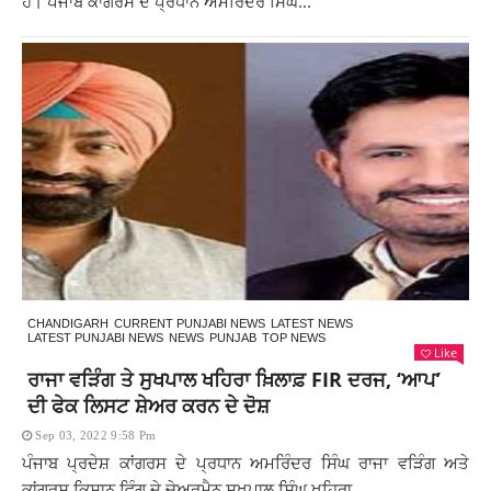
ਹੈ। ਪੰਜਾਬ ਕਾਂਗਰਸ ਦੇ ਪ੍ਰਧਾਨ ਅਮਰਿੰਦਰ ਸਿੰਘ...
CHANDIGARH
CURRENT PUNJABI NEWS
LATEST NEWS
LATEST PUNJABI NEWS
NEWS
PUNJAB
TOP NEWS
Like
ਰਾਜਾ ਵੜਿੰਗ ਤੇ ਸੁਖਪਾਲ ਖਹਿਰਾ ਖ਼ਿਲਾਫ਼ FIR ਦਰਜ, ‘ਆਪ’
ਦੀ ਫੇਕ ਲਿਸਟ ਸ਼ੇਅਰ ਕਰਨ ਦੇ ਦੋਸ਼
Sep 03, 2022 9:58 Pm
ਪੰਜਾਬ ਪ੍ਰਦੇਸ਼ ਕਾਂਗਰਸ ਦੇ ਪ੍ਰਧਾਨ ਅਮਰਿੰਦਰ ਸਿੰਘ ਰਾਜਾ ਵੜਿੰਗ ਅਤੇ
ਕਾਂਗਰਸ ਕਿਸਾਨ ਵਿੰਗ ਦੇ ਚੇਅਰਮੈਨ ਸੁਖਪਾਲ ਸਿੰਘ ਖਹਿਰਾ...