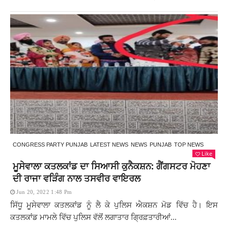
CONGRESS PARTY PUNJAB
LATEST NEWS
NEWS
PUNJAB
TOP NEWS
Like
ਮੂਸੇਵਾਲਾ ਕਤਲਕਾਂਡ ਦਾ ਸਿਆਸੀ ਕੁਨੈਕਸ਼ਨ: ਗੈਂਗਸਟਰ ਮੋਹਣਾ
ਦੀ ਰਾਜਾ ਵੜਿੰਗ ਨਾਲ ਤਸਵੀਰ ਵਾਇਰਲ
Jun 20, 2022 1:48 Pm
ਸਿੱਧੂ ਮੂਸੇਵਾਲਾ ਕਤਲਕਾਂਡ ਨੂੰ ਲੈ ਕੇ ਪੁਲਿਸ ਐਕਸ਼ਨ ਮੋਡ ਵਿੱਚ ਹੈ। ਇਸ
ਕਤਲਕਾਂਡ ਮਾਮਲੇ ਵਿੱਚ ਪੁਲਿਸ ਵੱਲੋਂ ਲਗਾਤਾਰ ਗ੍ਰਿਫ਼ਤਾਰੀਆਂ...