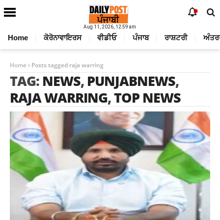
Aug 11, 2026, 12:59 am
Home
ਕੋਰੋਨਾਵਾਇਰਸ
ਵੀਡੀਓ
ਪੰਜਾਬ
ਰਾਸ਼ਟਰੀ
ਅੰਤਰ
Home
Posts tagged raja warring
TAG:
NEWS
,
PUNJABNEWS
,
RAJA WARRING
,
TOP NEWS