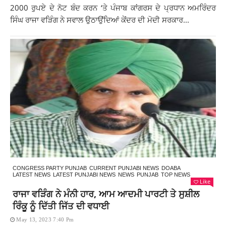
2000 ਰੁਪਏ ਦੇ ਨੋਟ ਬੰਦ ਕਰਨ ‘ਤੇ ਪੰਜਾਬ ਕਾਂਗਰਸ ਦੇ ਪ੍ਰਧਾਨ ਅਮਰਿੰਦਰ
ਸਿੰਘ ਰਾਜਾ ਵੜਿੰਗ ਨੇ ਸਵਾਲ ਉਠਾਉਂਦਿਆਂ ਕੇਂਦਰ ਦੀ ਮੋਦੀ ਸਰਕਾਰ...
CONGRESS PARTY PUNJAB
CURRENT PUNJABI NEWS
DOABA
LATEST NEWS
LATEST PUNJABI NEWS
NEWS
PUNJAB
TOP NEWS
Like
ਰਾਜਾ ਵੜਿੰਗ ਨੇ ਮੰਨੀ ਹਾਰ, ਆਮ ਆਦਮੀ ਪਾਰਟੀ ਤੇ ਸੁਸ਼ੀਲ
ਰਿੰਕੂ ਨੂੰ ਦਿੱਤੀ ਜਿੱਤ ਦੀ ਵਧਾਈ
May 13, 2023 7:40 Pm