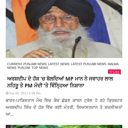
CURRENT PUNJABI NEWS
LATEST NEWS
LATEST PUNJABI NEWS
MALWA
NEWS
PUNJAB
TOP NEWS
Like
ਅਰਸ਼ਦੀਪ ਦੇ ਹੱਕ ‘ਚ ਬੋਲਦਿਆਂ MP ਮਾਨ ਨੇ ਜਵਾਹਰ ਲਾਲ
ਨਹਿਰੂ ਤੇ PM ਮੋਦੀ ‘ਤੇ ਵਿੰਨ੍ਹਿਆ ਨਿਸ਼ਾਨਾ
Sep 06, 2022 4:08 Pm
ਭਾਰਤ-ਪਾਕਿਸਤਾਨ ਮੈਚ ਵਿਚ ਕੈਚ ਛੱਡਣ ਕਾਰਨ ਟ੍ਰੋਲ ਹੋ ਰਹੇ ਕ੍ਰਿਕਟਰ
ਅਰਸ਼ਦੀਪ ਸਿੰਘ ਦੇ ਹੱਕ ਵਿੱਚ ਕਈ ਮੰਤਰੀ, ਸਿਆਸਤਦਾਨ ਤੇ ਸ਼ਖਸੀਅਤਾਂ
ਆ...