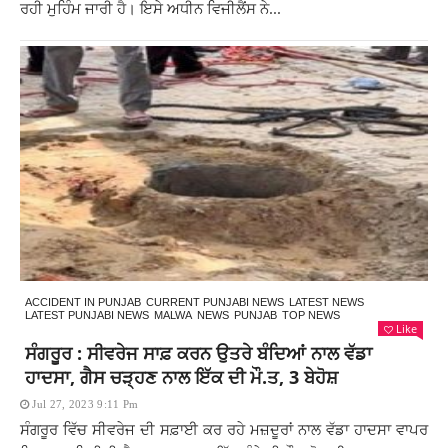
ਰਹੀ ਮੁਹਿੰਮ ਜਾਰੀ ਹੈ। ਇਸੇ ਅਧੀਨ ਵਿਜੀਲੈਂਸ ਨੇ...
ACCIDENT IN PUNJAB
CURRENT PUNJABI NEWS
LATEST NEWS
LATEST PUNJABI NEWS
MALWA
NEWS
PUNJAB
TOP NEWS
Like
ਸੰਗਰੂਰ : ਸੀਵਰੇਜ ਸਾਫ਼ ਕਰਨ ਉਤਰੇ ਬੰਦਿਆਂ ਨਾਲ ਵੱਡਾ
ਹਾਦਸਾ, ਗੈਸ ਚੜ੍ਹਣ ਨਾਲ ਇੱਕ ਦੀ ਮੌ.ਤ, 3 ਬੇਹੋਸ਼
Jul 27, 2023 9:11 Pm
ਸੰਗਰੂਰ ਵਿੱਚ ਸੀਵਰੇਜ ਦੀ ਸਫ਼ਾਈ ਕਰ ਰਹੇ ਮਜ਼ਦੂਰਾਂ ਨਾਲ ਵੱਡਾ ਹਾਦਸਾ ਵਾਪਰ