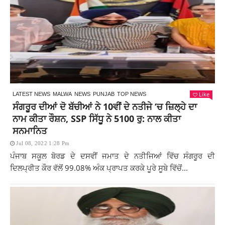
Like
LATEST NEWS
MALWA
NEWS
PUNJAB
TOP NEWS
ਸੰਗਰੂਰ ਦੀਆਂ ਦੋ ਬੱਚੀਆਂ ਨੇ 10ਵੀਂ ਦੇ ਨਤੀਜੇ ‘ਚ ਜ਼ਿਲ੍ਹੇ ਦਾ
ਨਾਮ ਕੀਤਾ ਰੌਸ਼ਨ, SSP ਸਿੱਧੂ ਨੇ 5100 ਰੁ: ਨਾਲ ਕੀਤਾ
ਸਨਮਾਨਿਤ
Jul 08, 2022 1:28 Pm
ਪੰਜਾਬ ਸਕੂਲ ਬੋਰਡ ਦੇ ਦਸਵੀਂ ਜਮਾਤ ਦੇ ਨਤੀਜਿਆਂ ਵਿੱਚ ਸੰਗਰੂਰ ਦੀ
ਦਿਲਪ੍ਰੀਤ ਕੌਰ ਵੱਲੋਂ 99.08% ਅੰਕ ਪ੍ਰਾਪਤ ਕਰਕੇ ਪੂਰੇ ਸੂਬੇ ਵਿੱਚੋਂ...