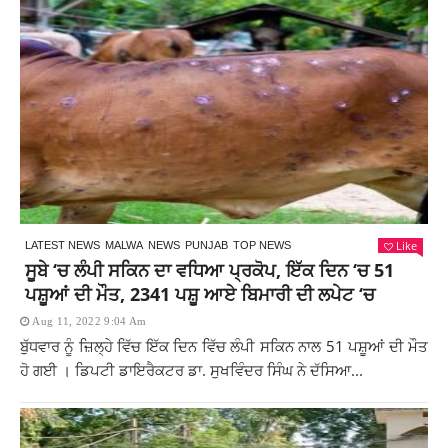
Like
LATEST NEWS
MALWA
NEWS
PUNJAB
TOP NEWS
ਸੂਬੇ ‘ਚ ਲੰਪੀ ਸਕਿਨ ਦਾ ਵਧਿਆ ਪ੍ਰਕੋਪ, ਇੱਕ ਦਿਨ ‘ਚ 51
ਪਸ਼ੂਆਂ ਦੀ ਮੌਤ, 2341 ਪਸ਼ੂ ਆਏ ਬਿਮਾਰੀ ਦੀ ਲਪੇਟ ‘ਚ
Aug 11, 2022 9:04 Am
ਬੁੱਧਵਾਰ ਨੂੰ ਜ਼ਿਲ੍ਹੇ ਵਿੱਚ ਇੱਕ ਦਿਨ ਵਿੱਚ ਲੰਪੀ ਸਕਿਨ ਨਾਲ 51 ਪਸ਼ੂਆਂ ਦੀ ਮੌਤ
ਹੋ ਗਈ । ਡਿਪਟੀ ਡਾਇਰੈਕਟਰ ਡਾ. ਸੁਖਵਿੰਦਰ ਸਿੰਘ ਨੇ ਦੱਸਿਆ...