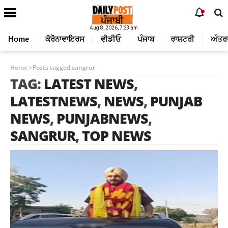
Aug 8, 2026, 7:23 am
Home
ਕੋਰੋਨਾਵਾਇਰਸ
ਵੀਡੀਓ
ਪੰਜਾਬ
ਰਾਸ਼ਟਰੀ
ਅੰਤਰ
Home
Posts tagged sangrur
TAG:
LATEST NEWS
,
LATESTNEWS
,
NEWS
,
PUNJAB
NEWS
,
PUNJABNEWS
,
SANGRUR
,
TOP NEWS