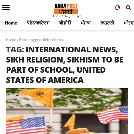
Aug 9, 2026, 6:55 pm
Home
ਕੋਰੋਨਾਵਾਇਰਸ
ਵੀਡੀਓ
ਪੰਜਾਬ
ਰਾਸ਼ਟਰੀ
ਅੰਤਰ
Home
Posts tagged sikh religion
TAG:
INTERNATIONAL NEWS
,
SIKH RELIGION
,
SIKHISM TO BE
PART OF SCHOOL
,
UNITED
STATES OF AMERICA