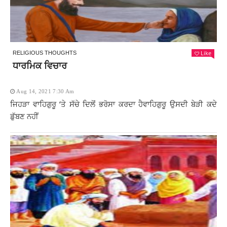
Like
RELIGIOUS THOUGHTS
ਧਾਰਮਿਕ ਵਿਚਾਰ
Aug 14, 2021 7:30 Am
ਜਿਹੜਾ ਵਾਹਿਗੁਰੂ ‘ਤੇ ਸੱਚੇ ਦਿਲੋਂ ਭਰੋਸਾ ਕਰਦਾ ਹੈਵਾਹਿਗੁਰੂ ਉਸਦੀ ਬੇੜੀ ਕਦੇ
ਡੁੱਬਣ ਨਹੀਂ