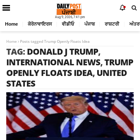
Aug 9, 2026, 7:41 pm
Home
ਕੋਰੋਨਾਵਾਇਰਸ
ਵੀਡੀਓ
ਪੰਜਾਬ
ਰਾਸ਼ਟਰੀ
ਅੰਤਰ
Home
Posts tagged Trump Openly Floats Idea
TAG:
DONALD J TRUMP
,
INTERNATIONAL NEWS
,
TRUMP
OPENLY FLOATS IDEA
,
UNITED
STATES