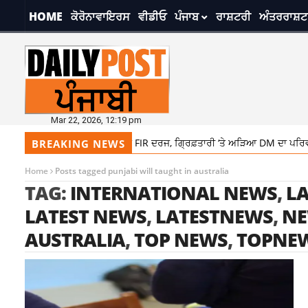
HOME
ਕੋਰੋਨਾਵਾਇਰਸ
ਵੀਡੀਓ
ਪੰਜਾਬ
ਰਾਸ਼ਟਰੀ
ਅੰਤਰਰਾਸ਼ਟ
Mar 22, 2026, 12:19 pm
m
ਸਾਬਕਾ ਮੰਤਰੀ ਲਾਲਜੀਤ ਭੁੱਲਰ ‘ਤੇ FIR ਦਰਜ, ਗ੍ਰਿਫ਼ਤਾਰੀ ‘ਤੇ ਅੜਿਆ DM ਦਾ ਪਰਿਵਾ
BREAKING NEWS
Home
Posts tagged punjabi will taught in australia
TAG:
INTERNATIONAL NEWS
,
LA
LATEST NEWS
,
LATESTNEWS
,
N
AUSTRALIA
,
TOP NEWS
,
TOPNE