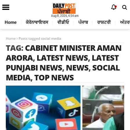
Aug 8, 2026, 4:54 am
Home
ਕੋਰੋਨਾਵਾਇਰਸ
ਵੀਡੀਓ
ਪੰਜਾਬ
ਰਾਸ਼ਟਰੀ
ਅੰਤਰ
Home
Posts tagged social media
TAG:
CABINET MINISTER AMAN
ARORA
,
LATEST NEWS
,
LATEST
PUNJABI NEWS
,
NEWS
,
SOCIAL
MEDIA
,
TOP NEWS