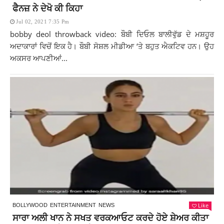
ਫੈਨਜ਼ ਨੇ ਦੇਖੋ ਕੀ ਕਿਹਾ
Jul 02, 2021 7:35 Pm
bobby deol throwback video: ਬੌਬੀ ਦਿਓਲ ਬਾਲੀਵੁੱਡ ਦੇ ਮਸ਼ਹੂਰ
ਅਦਾਕਾਰਾਂ ਵਿਚੋਂ ਇਕ ਹੈ। ਬੌਬੀ ਸੋਸ਼ਲ ਮੀਡੀਆ ‘ਤੇ ਬਹੁਤ ਐਕਟਿਵ ਹਨ। ਉਹ
ਅਕਸਰ ਆਪਣੀਆਂ...
Like
BOLLYWOOD
ENTERTAINMENT
NEWS
ਸਾਰਾ ਅਲੀ ਖਾਨ ਨੇ ਸਖਤ ਵਰਕਆਓਟ ਕਰਦੇ ਹੋਏ ਸ਼ੇਅਰ ਕੀਤਾ