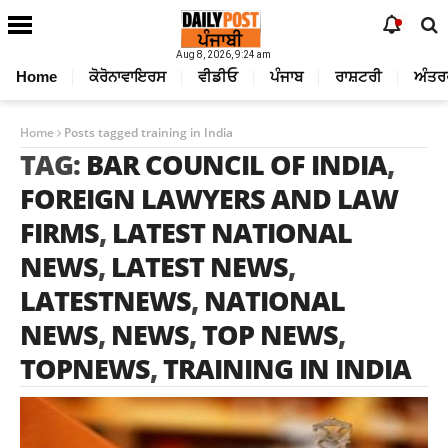
Aug 8, 2026, 9:24 am
Home
ਕੋਰੋਨਾਵਾਇਰਸ
ਵੀਡੀਓ
ਪੰਜਾਬ
ਰਾਸ਼ਟਰੀ
ਅੰਤਰ
Home
Posts tagged training in India
TAG:
BAR COUNCIL OF INDIA
,
FOREIGN LAWYERS AND LAW
FIRMS
,
LATEST NATIONAL
NEWS
,
LATEST NEWS
,
LATESTNEWS
,
NATIONAL
NEWS
,
NEWS
,
TOP NEWS
,
TOPNEWS
,
TRAINING IN INDIA