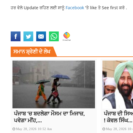
ਹਰ ਵੇਲੇ Update ਰਹਿਣ ਲਈ ਸਾਨੂੰ
Facebook
'ਤੇ like ਤੇ See first ਕਰੋ .
LATEST NEWS
NEWS
SPORTS NEWS
TOP NEWS
VAIBHAV BREAKS K
ਸਮਾਨ ਸ਼੍ਰੇਣੀ ਦੇ ਲੇਖ
ਪੰਜਾਬ ‘ਚ ਬਦਲੇਗਾ ਮੌਸਮ ਦਾ ਮਿਜਾਜ਼,
ਪੰਜਾਬ ਦੀ ਸਿ
ਪਵੇਗਾ ਮੀਂਹ,...
! ਕੇਵਲ ਸਿੰਘ...
May 28, 2026 10:52 Am
May 28, 2026 10