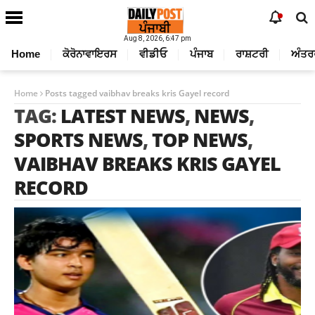
Aug 8, 2026, 6:47 pm
Home
ਕੋਰੋਨਾਵਾਇਰਸ
ਵੀਡੀਓ
ਪੰਜਾਬ
ਰਾਸ਼ਟਰੀ
ਅੰਤਰ
Home
Posts tagged vaibhav breaks kris Gayel record
TAG:
LATEST NEWS
,
NEWS
,
SPORTS NEWS
,
TOP NEWS
,
VAIBHAV BREAKS KRIS GAYEL
RECORD